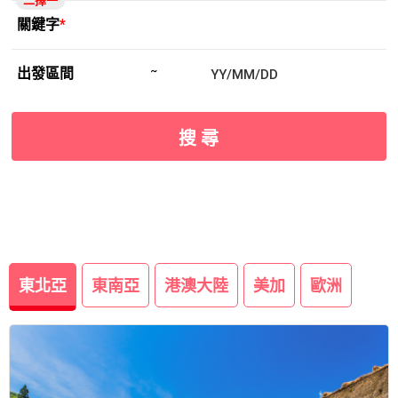
二擇一
關鍵字
*
出發區間
~
搜 尋
東北亞
東南亞
港澳大陸
美加
歐洲
revious
Next