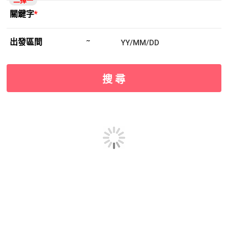
二擇一
關鍵字
*
出發區間
~
搜 尋